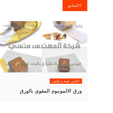
تصفّح
السابق
المقالات
اكياس تعبئة و تغليف
ورق الالمونيوم المقوي بالورق