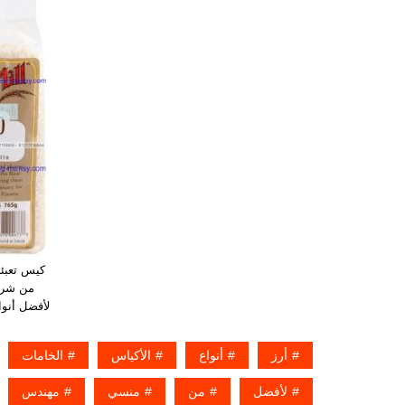
كيس تعبئة
من شرك
لأفضل أنوا
أرز
أنواع
الأكياس
الخامات
لأفضل
من
منسي
مهندس