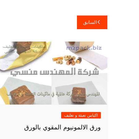
تصفّح
السابق
المقالات
اكياس تعبئة و تغليف
ورق الالمونيوم المقوي بالورق