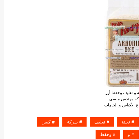
 و تغليف وحفظ أرز
ة مهندس منسي
ع الأكياس و الخامات
تعبئة
تغليف
شركة
كيس
و
وحفظ