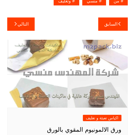
من
منسي
وتغليف
تصفّح
السابق
التالي
المقالات
اكياس تعبئة و تغليف
ورق الالمونيوم المقوي بالورق