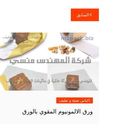
تصفّح
السابق
المقالات
اكياس تعبئة و تغليف
ورق الالمونيوم المقوي بالورق