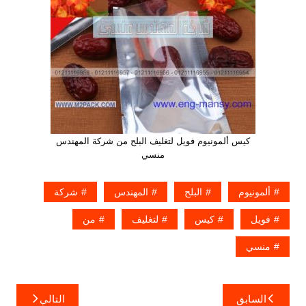
كيس ألمونيوم فويل لتغليف البلح من شركة المهندس
منسي
ألمونيوم
البلح
المهندس
شركة
فويل
كيس
لتغليف
من
منسي
تصفّح
السابق
التالي