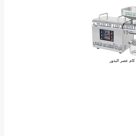
كام عصر البذور