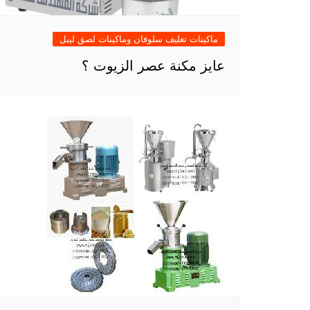
ماكينات تغليف سلوفان وماكينات لصق ليبل
عايز مكنة عصر الزيوت ؟