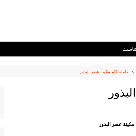
تناسبك
عامله كام مكينة عصر البذور
لبذور
مكينة
عصر البذور