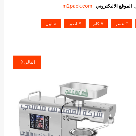
ل الموقع الاليكتروني
m2pack.com
عصر
كام
لصق
ليبل
التالي