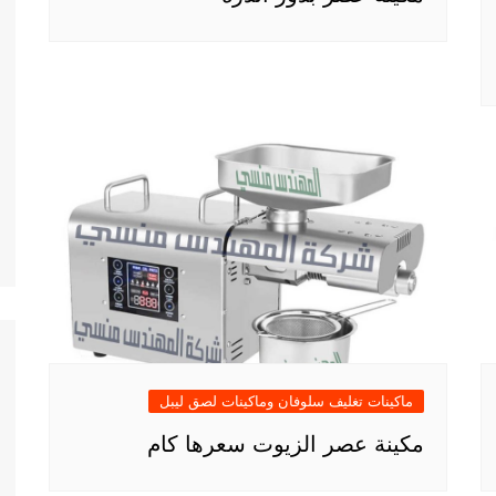
ماكينات تغليف سلوفان وماكينات لصق ليبل
مكينة عصر الزيوت سعرها كام