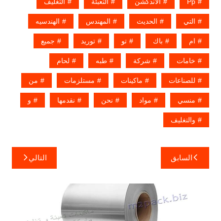
Pp
الاندكشن
التعبئة
التغليف
التي
الحديث
المهندس
الهندسيه
ام
باك
تو
توريد
جميع
خامات
شركة
طبه
لحام
للصناعات
ماكينات
مستلزمات
من
منسي
مواد
نحن
نقدمها
و
والتغليف
تصفّح
السابق
التالي
المقالات