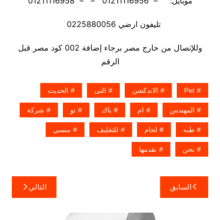
موبايل: – 01211116956 – – 01211116958
تليفون ارضي 0225880056
وللإتصال من خارج مصر برجاء إضافة 002 كود مصر قبل
الرقم
Pet
الاندكشن
التى
الحديث
المهندس
ام
باك
تو
شركة
طبه
لحام
للتغليف
منسي
نحن
نقدمها
تصفّح
السابق
التالي
المقالات