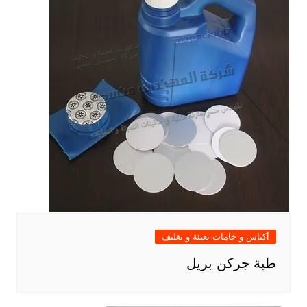
أكياس و خامات تعبئة و تغليف
طبة جركن بريل