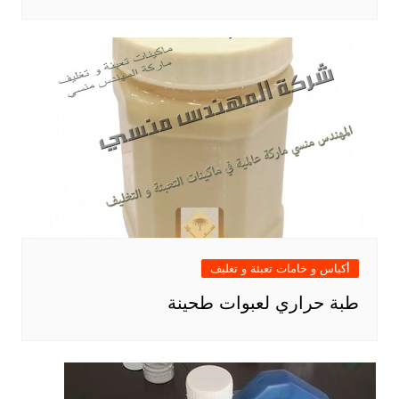
أكياس و خامات تعبئة و تغليف
طبة حراري لعبوات طحينة