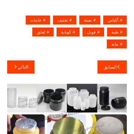
أكياس
تعبئة
تغليف
خامات
طبة
فويل
كوباية
لغلق
مايه
تصفّح
السابق
التالي
المقالات