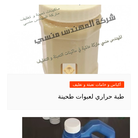
أكياس و خامات تعبئة و تغليف
طبة حراري لعبوات طحينة