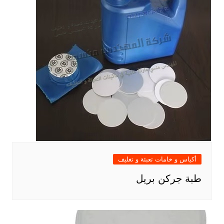
أكياس و خامات تعبئة و تغليف
طبة جركن بريل