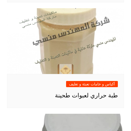
أكياس و خامات تعبئة و تغليف
طبة حراري لعبوات طحينة