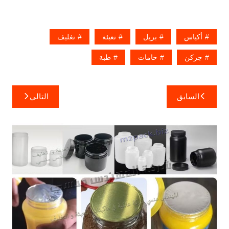
أكياس
بريل
تعبئة
تغليف
جركن
خامات
طبة
تصفّح
السابق
التالي
المقالات