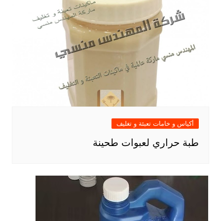
أكياس و خامات تعبئة و تغليف
طبة حراري لعبوات طحينة