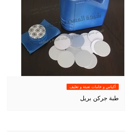
أكياس و خامات تعبئة و تغليف
طبة جركن بريل