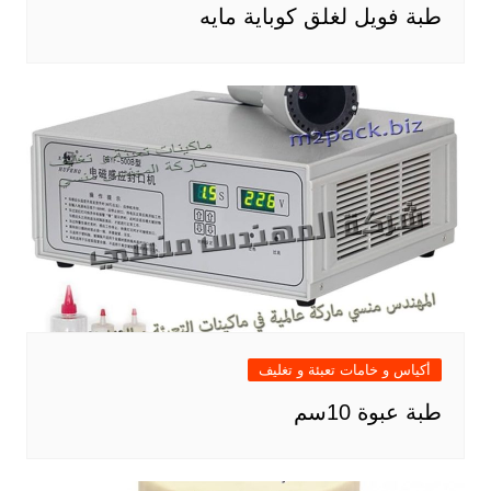
طبة فويل لغلق كوباية مايه
أكياس و خامات تعبئة و تغليف
طبة عبوة 10سم