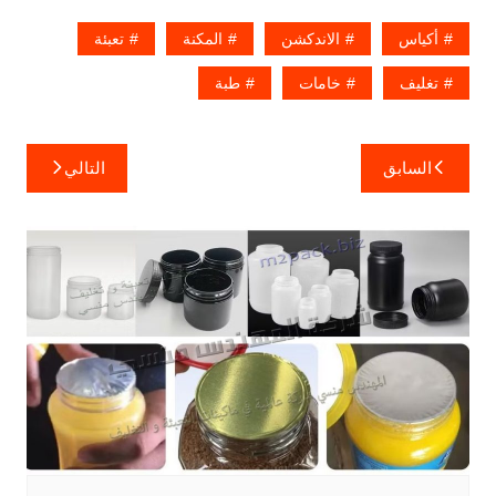
أكياس
الاندكشن
المكنة
تعبئة
تغليف
خامات
طبة
تصفّح
السابق
التالي
المقالات