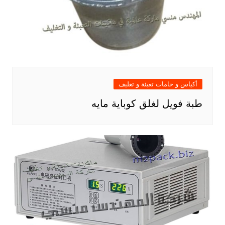
أكياس و خامات تعبئة و تغليف
طبة فويل لغلق كوباية مايه