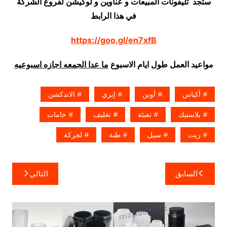
ستجد تليفونات المبيعات و عناوين و لوكيشن لفروع الشركة
في هذا الرابط
https://goo.gl/en7xfB
مواعيد العمل طول ايام الاسبوع
ما عدا الجمعه اجازه اسبوعيه
أكياس
أوبن
إيزي
الاندكشن
بلاستيك
تعبئة
تغليف
خامات
زيت
سيل
طبة
لجركة
تصفّح
السابق
التالي
المقالات