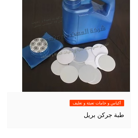
أكياس و خامات تعبئة و تغليف
طبة جركن بريل