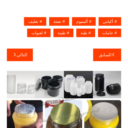
أكياس
ألمنيوم
تعبئة
تغليف
خامات
طبة
طبية
لعبوات
تصفّح
السابق
التالي
المقالات