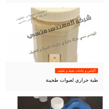
أكياس و خامات تعبئة و تغليف
طبة حراري لعبوات طحينة