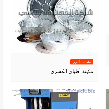
ماكينات أخري
مكينة أطباق الكشري