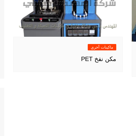
ماكينات أخري
مكن نفخ PET