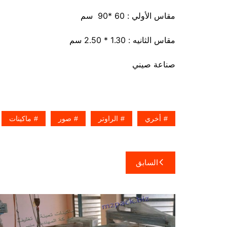
مقاس الأولي : 60 *90 سم
مقاس الثانيه : 1.30 * 2.50 سم
صناعة صيني
أخري
الراوتر
صور
ماكينات
تصفّح
السابق
المقالات