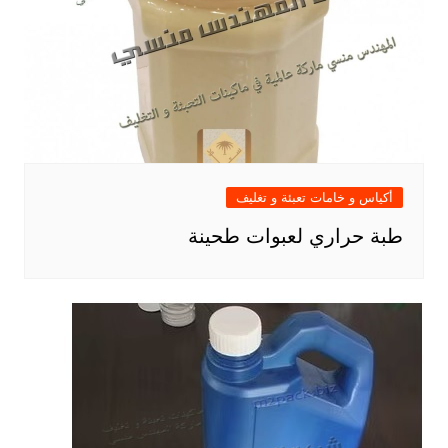
أكياس و خامات تعبئة و تغليف
طبة حراري لعبوات طحينة