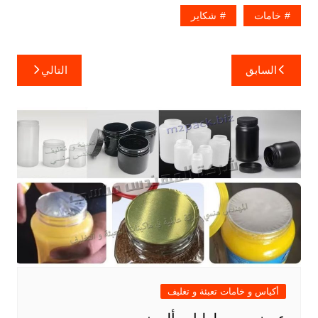
خامات
شكاير
تصفّح
السابق
التالي
المقالات
أكياس و خامات تعبئة و تغليف