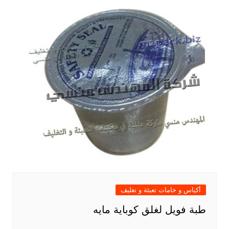
أكياس و خامات تعبئة و تغليف
طبة فويل لغلق كوباية مايه