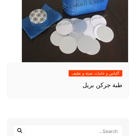
أكياس و خامات تعبئة و تغليف
طبة جركن بريل