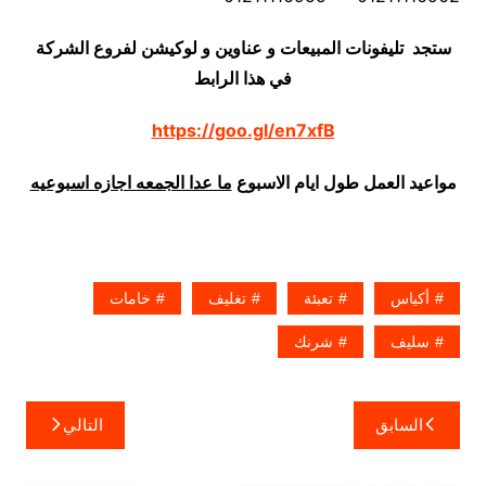
ستجد تليفونات المبيعات و عناوين و لوكيشن لفروع الشركة
في هذا الرابط
https://goo.gl/en7xfB
مواعيد العمل طول ايام الاسبوع
ما عدا الجمعه اجازه اسبوعيه
أكياس
تعبئة
تغليف
خامات
سليف
شرنك
تصفّح
السابق
التالي
المقالات