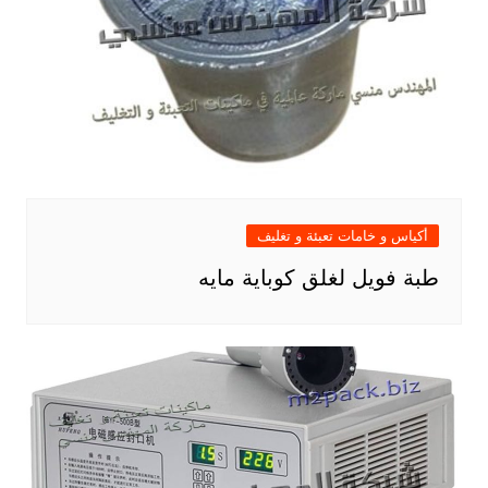
أكياس و خامات تعبئة و تغليف
طبة فويل لغلق كوباية مايه