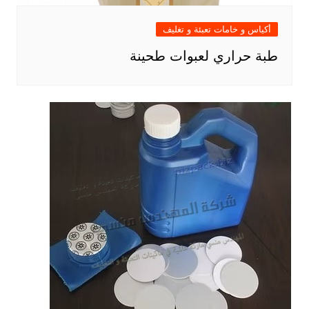
أكياس و خامات تعبئة و تغليف
طبة حراري لعبوات طحينة