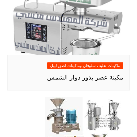
ماكينات تغليف سلوفان وماكينات لصق ليبل
مكينة عصر بذور دوار الشمس