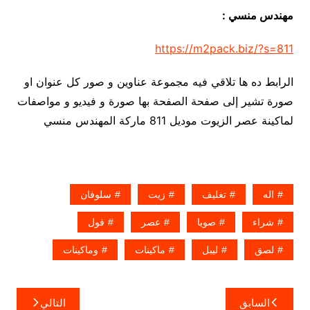
مهندس منسي :
https://m2pack.biz/?s=811
الرابط ده ها تلاقي فيه مجموعة عناوين و صور كل عنوان او
صورة تشير إلى صفحة الصفحة بها صورة و فيديو و مواصفات
لماكينة عصر الزيوت موديل 811 ماركة المهندس منسي
اله
تغليف
زيت
سلوفان
شراء
صويا
عصر
فول
لصق
ليبل
ماكينات
وماكينات
تصفّح
السابق
التالي