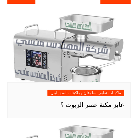
المقالات
ماكينات تغليف سلوفان وماكينات لصق ليبل
عايز مكنة عصر الزيوت ؟