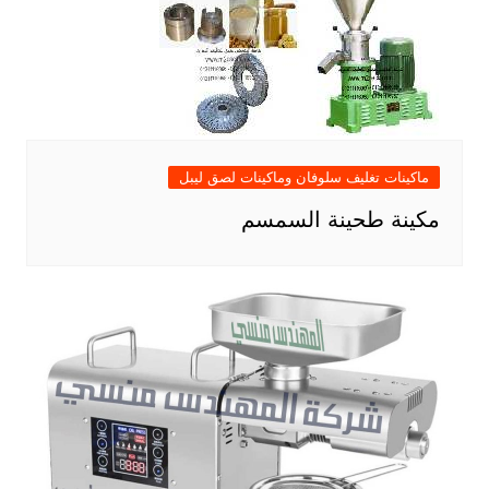
ماكينات تغليف سلوفان وماكينات لصق ليبل
مكينة طحينة السمسم