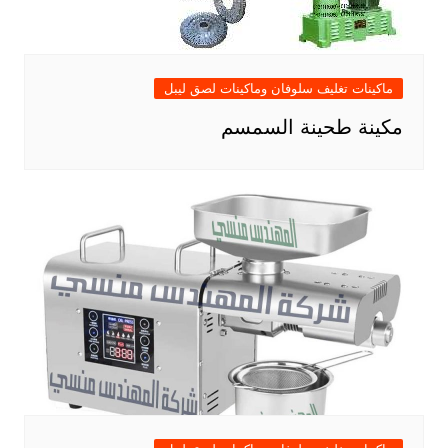
ماكينات تغليف سلوفان وماكينات لصق ليبل
مكينة طحينة السمسم