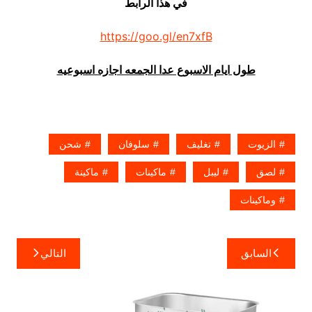
في هذا الرابط
https://goo.gl/en7xfB
طول ايام الاسبوع عدا الجمعه اجازه اسبوعيه
الزيوت
تغليف
سلوفان
شحن
لصق
ليبل
ماكينات
ماكينة
وماكينات
تصفّح
السابق
التالي
المقالات