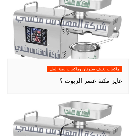
ماكينات تغليف سلوفان وماكينات لصق ليبل
عايز مكنة عصر الزيوت ؟