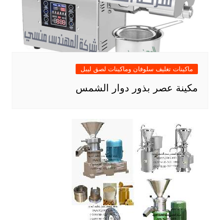
ماكينات تغليف سلوفان وماكينات لصق ليبل
مكينة عصر بذور دوار الشمس