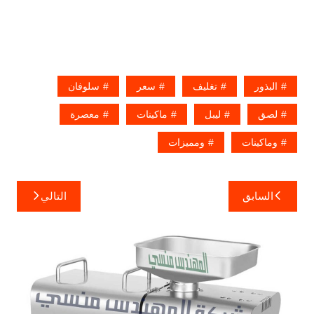
البذور
تغليف
سعر
سلوفان
لصق
ليبل
ماكينات
معصرة
وماكينات
ومميزات
تصفّح
السابق
التالي
المقالات