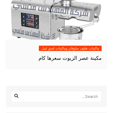
ماكينات تغليف سلوفان وماكينات لصق ليبل
مكينة عصر الزيوت سعرها كام