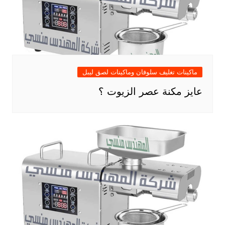
ماكينات تغليف سلوفان وماكينات لصق ليبل
عايز مكنة عصر الزيوت ؟