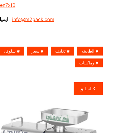
/en7xfB
info@m2pack.com
ايمي
الطحينه
تغليف
سعر
سلوفان
وماكينات
تصفّح
السابق
المقالات