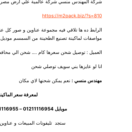
شركة المهندس منسي شركة عالمية علي ارض مصري
https://m2pack.biz/?s=810
الرابط ده ها تلاقي فيه مجموعة عناوين و صور كل عن
مواصفات لماكينة تصنيع الطحينة من السمسم موديل 810 ماركة المهندس منسي
العميل : توصيل شحن سعرها كام …. شحن الي محاف
انا لو عايزها بني سويف توصلي شحن
مهندس منسي :
نعم يمكن شحنها لاي مكان
لمعرفة سعر الماكين
موبايل 01211116954 – 01211116955 – 01211116956 – 01211116958
ستجد تليفونات المبيعات و عناوين