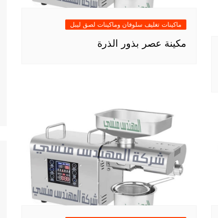
ماكينات تغليف سلوفان وماكينات لصق ليبل
مكينة عصر بذور الذرة