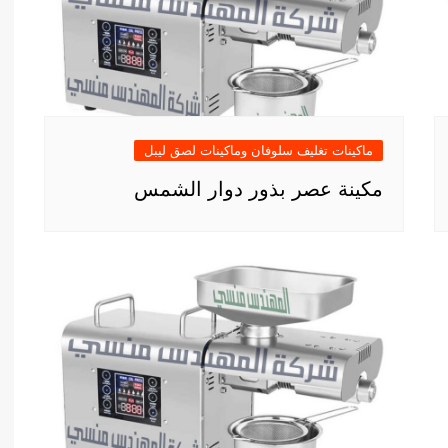
ماكينات تغليف سلوفان وماكينات لصق ليبل
مكينة عصر بذور دوار الشمس