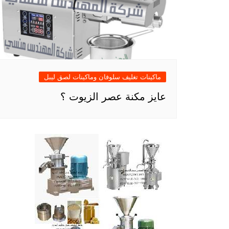
ماكينات تغليف سلوفان وماكينات لصق ليبل
عايز مكنة عصر الزيوت ؟