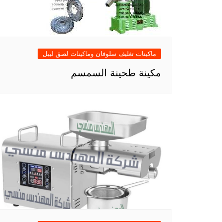
ماكينات تغليف سلوفان وماكينات لصق ليبل
مكينة طحينة السمسم