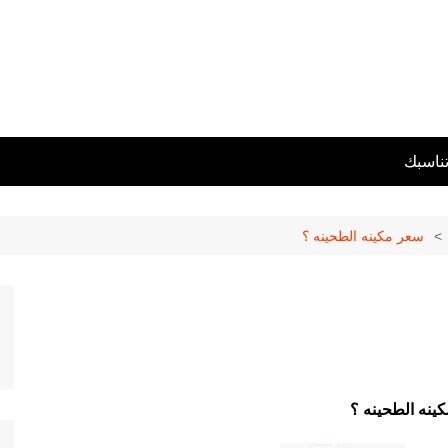
تناسبك
سعر مكينه الطحينه ؟
ينه الطحينه
؟