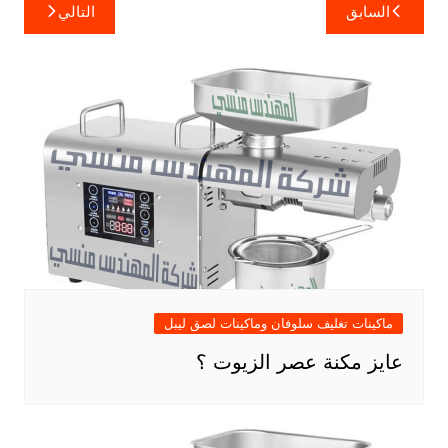
تصفّح
السابق
التالي
المقالات
ماكينات تغليف سلوفان وماكينات لصق ليبل
عايز مكنة عصر الزيوت ؟