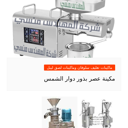
ماكينات تغليف سلوفان وماكينات لصق ليبل
مكينة عصر بذور دوار الشمس