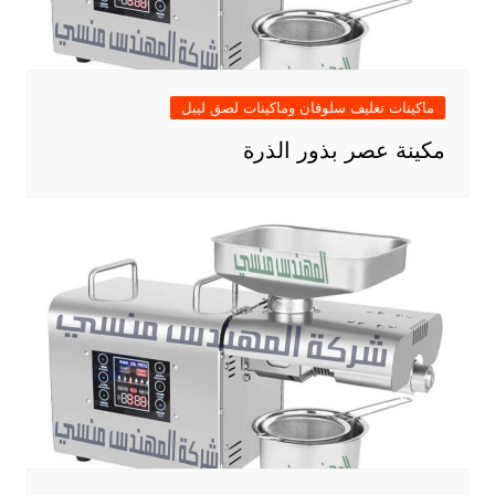
ماكينات تغليف سلوفان وماكينات لصق ليبل
مكينة عصر بذور الذرة