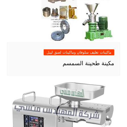
ماكينات تغليف سلوفان وماكينات لصق ليبل
مكينة طحينة السمسم