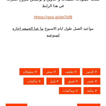
في هذا الرابط
https://goo.gl/en7xfB
مواعيد العمل طول ايام الاسبوع
ما عدا الجمعه اجازه
اسبوعيه
البذور
تغليف
سعر
سلوفان
عصر
لصق
ليبل
ماكينات
مكنة
وماكينات