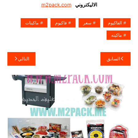
الاليكتروني
m2pack.com
الفاكيوم
سعر
فاكيوم
ماكينات
ماكينه
تصفّح
السابق
التالي
المقالات