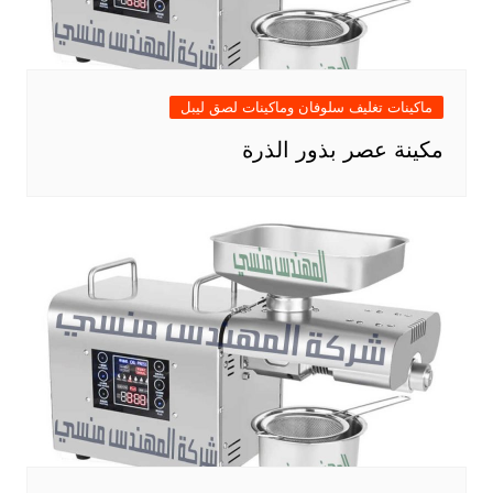
ماكينات تغليف سلوفان وماكينات لصق ليبل
مكينة عصر بذور الذرة