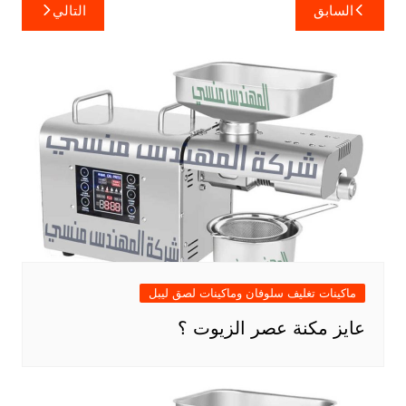
تصفّح
السابق
التالي
المقالات
ماكينات تغليف سلوفان وماكينات لصق ليبل
عايز مكنة عصر الزيوت ؟