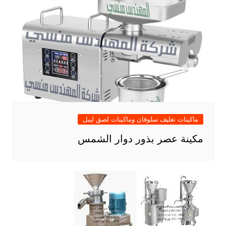
ماكينات تغليف سلوفان وماكينات لصق ليبل
مكينة عصر بذور دوار الشمس