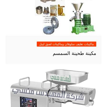
ماكينات تغليف سلوفان وماكينات لصق ليبل
مكينة طحينة السمسم