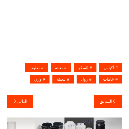
أكياس
السكر
تعبئة
تغليف
خامات
رول
لتعبئة
ورق
تصفّح
السابق
التالي
المقالات