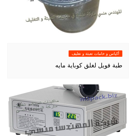
أكياس و خامات تعبئة و تغليف
طبة فويل لغلق كوباية مايه