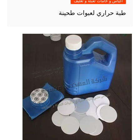
أكياس و خامات تعبئة و تغليف
طبة حراري لعبوات طحينة