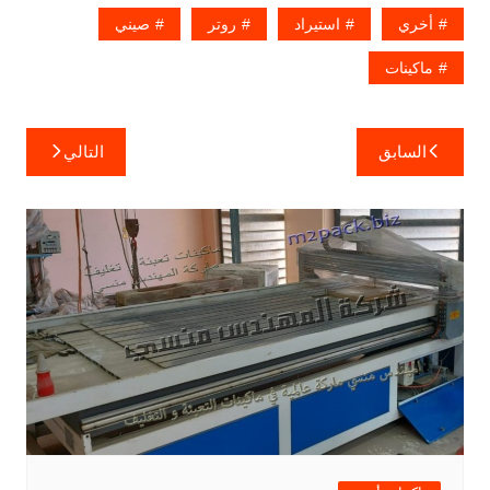
أخري
استيراد
روتر
صيني
ماكينات
تصفّح
السابق
التالي
المقالات