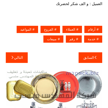
العميل : و الف شكر لحضرتك
أرقام
العملاء
الفروع
المواعيد
خدمة
رقم
مبيعات
تصفّح
السابق
التالي
المقالات