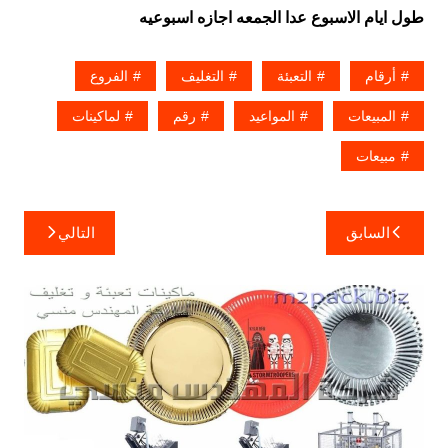
طول ايام الاسبوع عدا الجمعه اجازه اسبوعيه
أرقام
التعبئة
التغليف
الفروع
المبيعات
المواعيد
رقم
لماكينات
مبيعات
تصفّح
السابق
التالي
المقالات