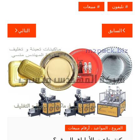
تليفون
مبيعات
تصفّح
السابق
التالي
المقالات
الفروع ، المواعيد ، أرقام مبيعات