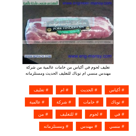
تغليف لحوم في أكياس من خامات عالمية من شركة
مهندس منسي ام توباك للتغليف الحديث ومستلزماته
أكياس
الحديث
ام
تغليف
توباك
خامات
شركة
عالمية
في
لحوم
للتغليف
من
منسي
مهندس
ومستلزماته