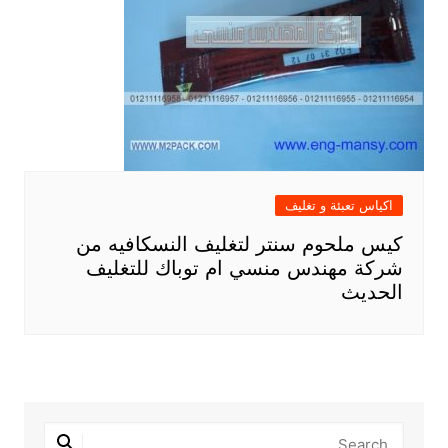
اكياس تعبئة و تغليف
كيس ملحوم سنتر لتغليف النسكافيه من
شركة مهندس منسي ام توباك للتغليف
الحديث