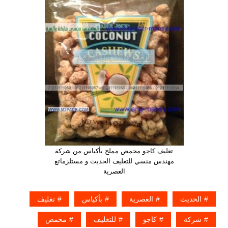
تغليف كاجو محمص مملح بأكياس من شركة
مهندس منسي للتغليف الحديث و مستلزماتع
العصرية
الحديث
العصرية
بأكياس
تغليف
شركة
كاجو
للتغليف
محمص