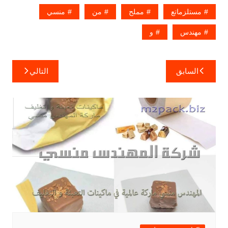
مستلزماتع
مملح
من
منسي
مهندس
و
تصفّح
السابق
التالي
المقالات