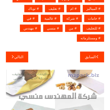
الميتاليز
ام
تغليف
توباك
خامات
شركة
عالمية
في
للتغليف
من
منسي
مهندس
ومستلزماته
تصفّح
السابق
التالي
المقالات