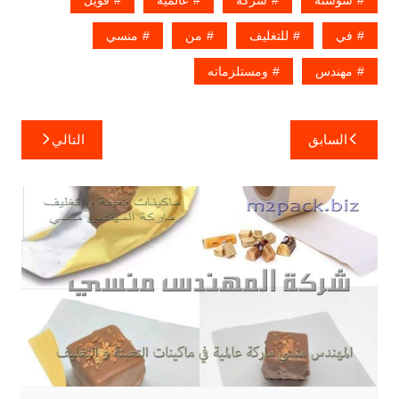
سوستة
شركة
عالمية
فويل
في
للتغليف
من
منسي
مهندس
ومستلزماته
تصفّح
السابق
التالي
المقالات