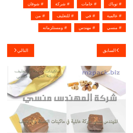
توباك
خامات
شركة
شوفان
عالمية
في
للتغليف
من
منسي
مهندس
ومستلزماته
تصفّح
السابق
التالي
المقالات