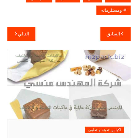
ومستلزماته
تصفّح
السابق
التالي
المقالات
اكياس تعبئة و تغليف