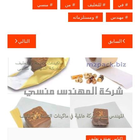
في
للتغليف
من
منسي
مهندس
ومستلزماته
تصفّح
السابق
التالي
المقالات
اكياس تعبئة و تغليف