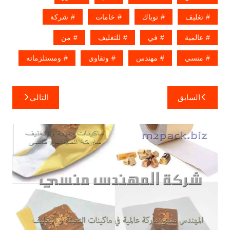
تغليف
توباك
خامات
شركة
عالمية
في
للتغليف
من
منسي
مهندس
وتقاوي
ومستلزماته
تصفّح
السابق
التالي
المقالات