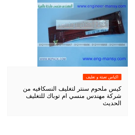
اكياس تعبئة و تغليف
كيس ملحوم سنتر لتغليف النسكافيه من
شركة مهندس منسي ام توباك للتغليف
الحديث