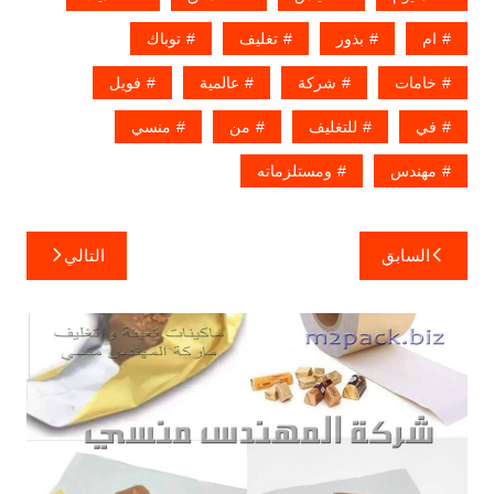
ام
بذور
تغليف
توباك
خامات
شركة
عالمية
فويل
في
للتغليف
من
منسي
مهندس
ومستلزماته
تصفّح
السابق
التالي
المقالات