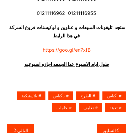
01211116955 01211116962
ستجد تليفونات المبيعات و عناوين و لوكيشنات فروع الشركة
في هذا الرابط
https://goo.gl/en7xfB
طول ايام الاسبوع عدا الجمعه اجازه اسبوعيه
أكياس
الطرح
بأكياس
بلاستيكية
تعبئة
تغليف
خامات
تصفّح
السابق
التالي