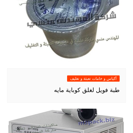
أكياس و خامات تعبئة و تغليف
طبة فويل لغلق كوباية مايه