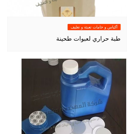
أكياس و خامات تعبئة و تغليف
طبة حراري لعبوات طحينة