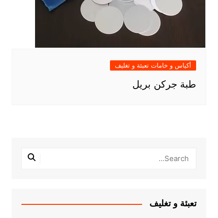
أكياس و خامات تعبئة و تغليف
طبة جركن بريل
تعبئة و تغليف