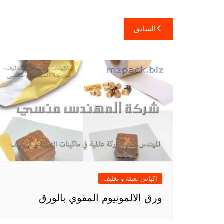
تصفّح
السابق
المقالات
اكياس تعبئة و تغليف
ورق الالمونيوم المقوي بالورق