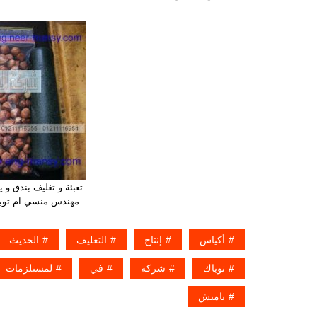
تعبئة و تغليف بندق و
مهندس منسي ام توبا
أكياس
إنتاج
التغليف
الحديث
توباك
شركة
في
لمستلزمات
ياميش