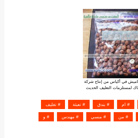
 ياميش في أكياس من إنتاج شركة
ك لمستلزمات التغليف الحديث
ام
بندق
تعبئة
تغليف
من
منسي
مهندس
و