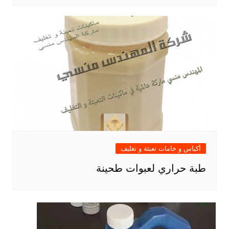
أكياس و خامات تعبئة و تغليف
طبة حراري لعبوات طحينة