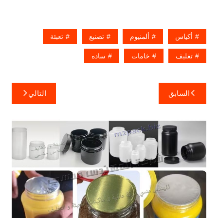
أكياس
ألمنيوم
تصنيع
تعبئة
تغليف
خامات
ساده
تصفّح
السابق
التالي
المقالات