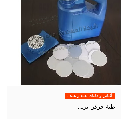
أكياس و خامات تعبئة و تغليف
طبة جركن بريل