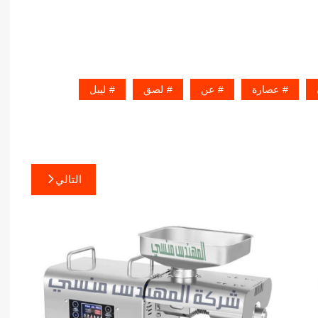
عصارة
عن
لصق
ليبل
التالي