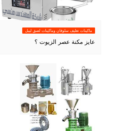
ماكينات تغليف سلوفان وماكينات لصق ليبل
عايز مكنة عصر الزيوت ؟