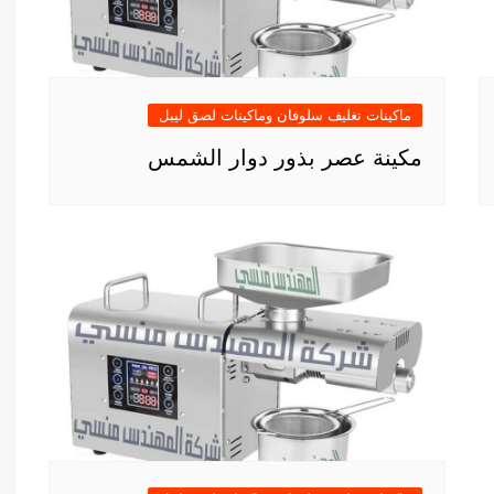
ماكينات تغليف سلوفان وماكينات لصق ليبل
مكينة عصر بذور دوار الشمس