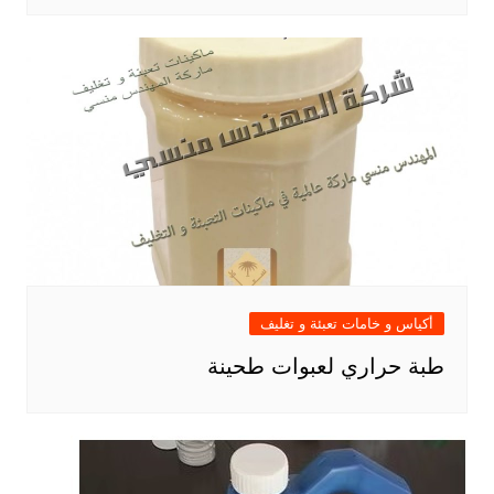
أكياس و خامات تعبئة و تغليف
طبة حراري لعبوات طحينة