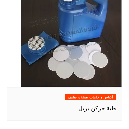
أكياس و خامات تعبئة و تغليف
طبة جركن بريل