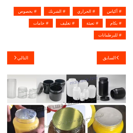
أكياس
الحراري
الشرنك
بخصوص
بكام
تعبئة
تغليف
خامات
للبرطمانات
تصفّح
السابق
التالي
المقالات