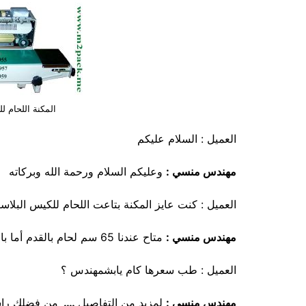
المكنة اللحام 
العميل : السلام عليكم
مهندس منسي :
وعليكم السلام ورحمة الله وبركاته
العميل : كنت عايز المكنة بتاعت اللحام للكيس البلا
مهندس منسي :
متاح عندنا 65 سم لحام بالقدم أما بالسير تلحم متر أو مترين أي طول
العميل : طب سعرها كام يابشمهندس ؟
مهندس منسي
:
لمزيد من التفاصيل
….
من فضلك راسل