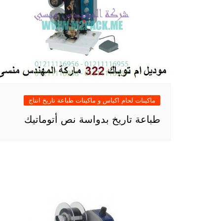
ماكينات لحام اكياس و ماكينات طباعة تاريخ انتاج
طباعة تاريخ بدواسة نص أتوماتيك