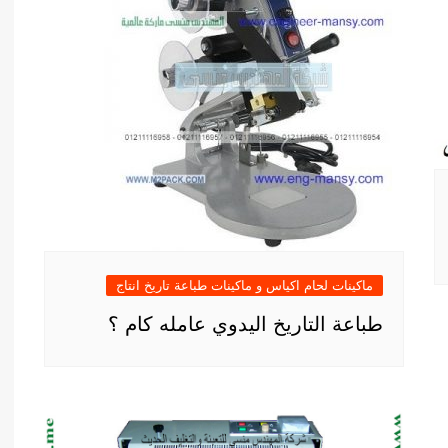
ماكينات لحام اكياس و ماكينات طباعة تاريخ انتاج
طباعة التاريخ اليدوي عامله كام ؟