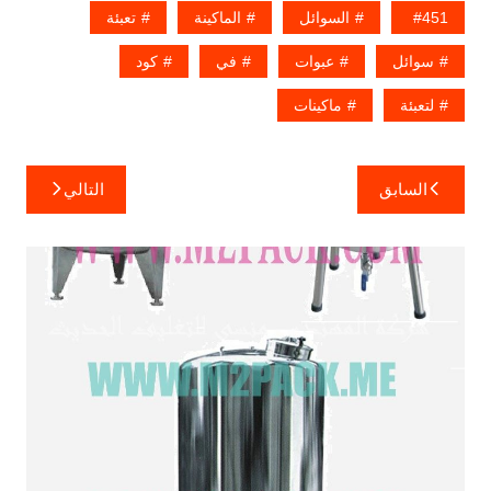
451
السوائل
الماكينة
تعبئة
سوائل
عبوات
في
كود
لتعبئة
ماكينات
تصفّح
السابق
التالي
المقالات