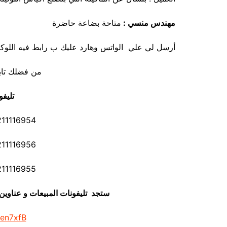
مهندس منسي :
متاحة بضاعة حاضرة
أرسل لي علي الواتس وهارد عليك ب رابط فيه اللوكش
من فضلك تاب
تليفو
116954 01211116955
116956 01211116958
116955 01211116962
ستجد تليفونات المبيعات و عناوي
/en7xfB