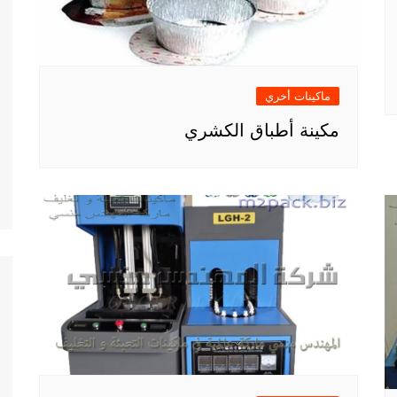
ماكينات أخري
مكينة أطباق الكشري