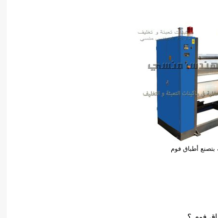
ة بتصنع أطباق فوم
اق فوم ؟