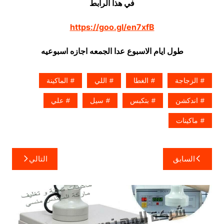
في هذا الرابط
https://goo.gl/en7xfB
طول ايام الاسبوع عدا الجمعه اجازه اسبوعيه
الزجاجة
الغطا
اللي
الماكينة
اندكشن
بتكبس
سيل
علي
ماكينات
تصفّح
السابق
التالي
المقالات