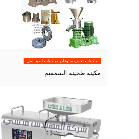
ماكينات تغليف سلوفان وماكينات لصق ليبل
مكينة طحينة السمسم