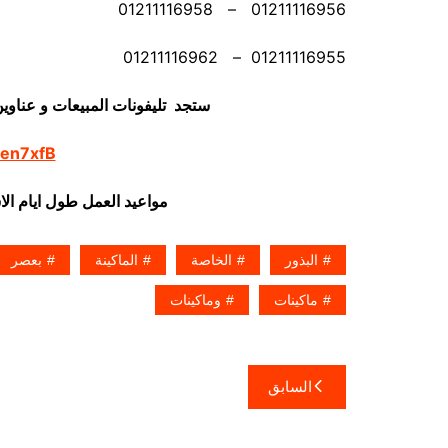
01211116956 – 01211116958
01211116955 – 01211116962
ستجد تليفونات المبيعات و عناوي
/en7xfB
مواعيد العمل طول ايام ال
البذور
الخاصة
الماكينة
بعصر
ماكينات
وماكينات
تصفّح
السابق
المقالات