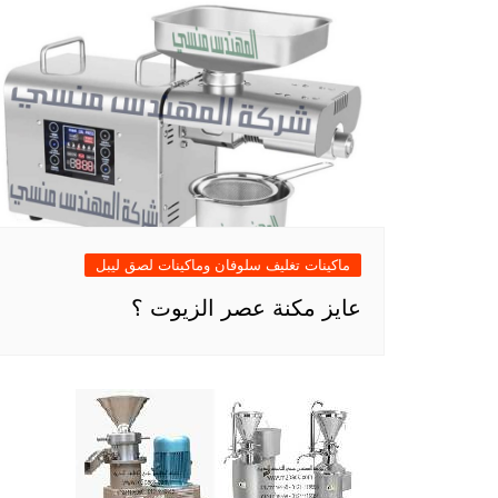
ماكينات تغليف سلوفان وماكينات لصق ليبل
عايز مكنة عصر الزيوت ؟