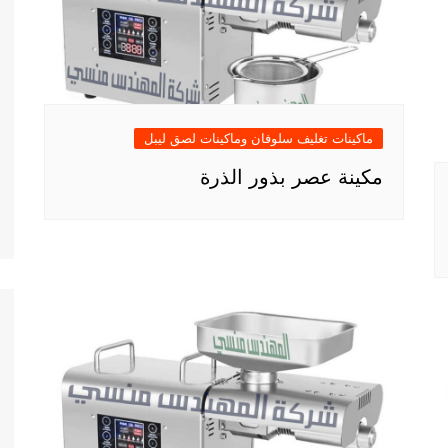
ماكينات تغليف سلوفان وماكينات لصق ليبل
مكينة عصر بذور الذرة