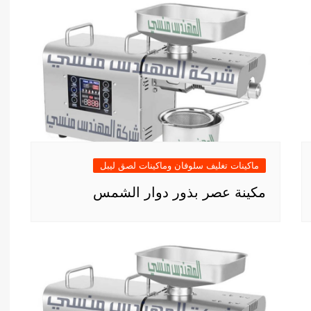
ماكينات تغليف سلوفان وماكينات لصق ليبل
مكينة عصر بذور دوار الشمس