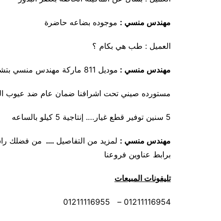
مهندس منسي :
موجوده بضاعه حاضرة
العميل : طب هي بكام ؟
مهندس منسي :
موديل 811 ماركة مهندس منسي بتشتغل علي كهرباء المنزل
مستورده صيني تحت اشرافنا ضمان عام ضد عيوب ال
5 سنين توفير قطع غيار…. إنتاجية 5 كيلو بالساعه
مهندس منسي
:
لمزيد من التفاصيل
….
من فضلك راسل
برابط عناوين فروعنا
تليفونات المبيعات
01211116954 – 01211116955