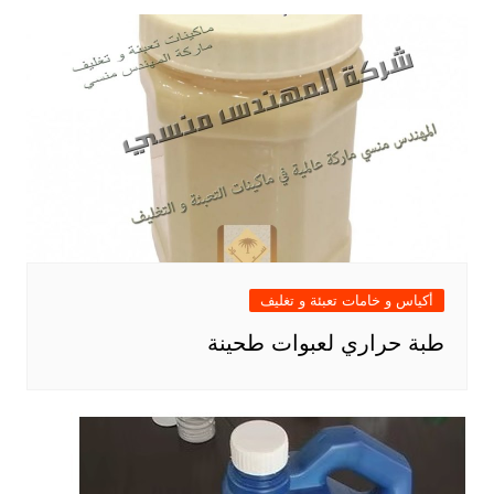
أكياس و خامات تعبئة و تغليف
طبة حراري لعبوات طحينة