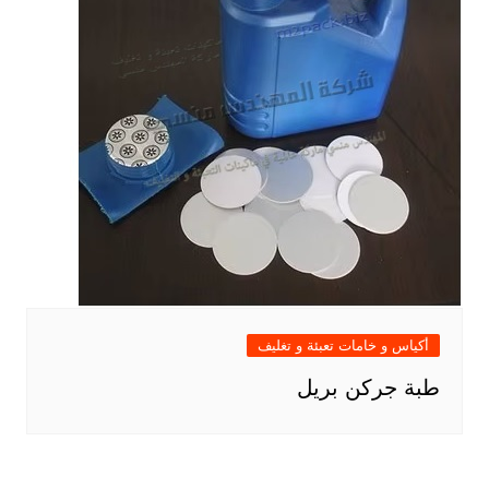
أكياس و خامات تعبئة و تغليف
طبة جركن بريل