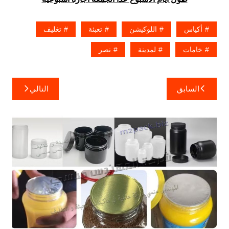
أكياس
اللوكيشن
تعبئة
تغليف
خامات
لمدينة
نصر
تصفّح
السابق
التالي
المقالات