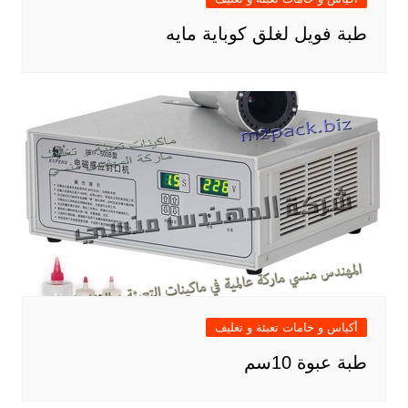
طبة فويل لغلق كوباية مايه
أكياس و خامات تعبئة و تغليف
طبة عبوة 10سم